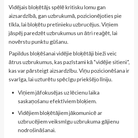
Vidējais bloķētājs spēlē kritisku lomu gan
aizsardzībā, gan uzbrukumā, pozicionējoties pie
tīkla, lai bloķētu pretinieku uzbrucējus. Viņiem
jāspēj paredzēt uzbrukumus un ātri reaģēt, lai
novērstu punktu gūšanu.
Papildus bloķēšanai vidējie bloķētāji bieži veic
ātrus uzbrukumus, kas pazīstami kā “vidējie sitieni”,
kas var pārsteigt aizsardzību. Viņu pozicionēšana ir
svarīga, lai uzturētu spēcīgu priekšējo līniju.
Viņiem jāfokusējas uz lēcienu laika
saskaņošanu efektīviem bloķiem.
Vidējiem bloķētājiem jākomunicē ar
uzbrucējiem veiksmīgu uzbrukuma gājienu
nodrošināšanai.