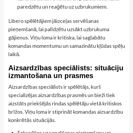
paredzētu un reaģētu uz uzbrukumiem.
Libero spēlētājiem jāizceļas servēšanas
pieņemšanā, lai palīdzētu uzsākt uzbrukuma
gājienus. Viņu loma ir kritiska, lai saglabātu
komandas momentumu un samazinātu kļūdas spēļu
laikā.
Aizsardzības speciālists: situāciju
izmantošana un prasmes
Aizsardzības speciālists ir spēlētājs, kurš
specializējas aizsardzības prasmēs un bieži tiek
aizstāts priekšējās rindas spēlētāju vietā kritiskos
brīžos. Viņu loma ir stiprināt komandas aizsardzību
konkrētās situācijās.
Fokusējies uz servēšanas pieņemšanu un