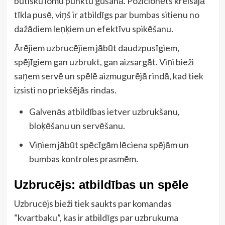
būtisku lomu punktu gūšanā. Pozicionēts kreisajā
tīkla pusē, viņš ir atbildīgs par bumbas sitienu no
dažādiem leņķiem un efektīvu spikēšanu.
Ārējiem uzbrucējiem jābūt daudzpusīgiem,
spējīgiem gan uzbrukt, gan aizsargāt. Viņi bieži
saņem servē un spēlē aizmugurējā rindā, kad tiek
izsisti no priekšējās rindas.
Galvenās atbildības ietver uzbrukšanu,
bloķēšanu un servēšanu.
Viņiem jābūt spēcīgām lēciena spējām un
bumbas kontroles prasmēm.
Uzbrucējs: atbildības un spēle
Uzbrucējs bieži tiek saukts par komandas
“kvartbaku”, kas ir atbildīgs par uzbrukuma