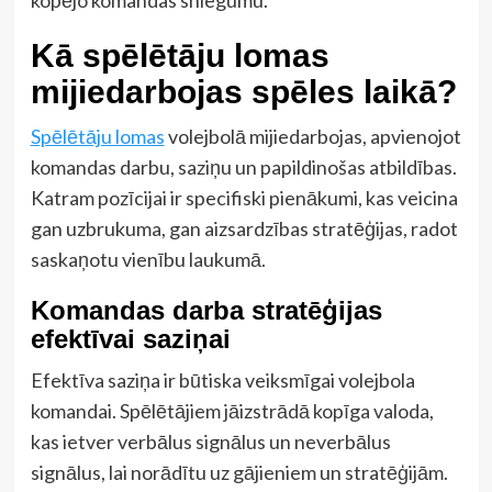
kopējo komandas sniegumu.
Kā spēlētāju lomas
mijiedarbojas spēles laikā?
Spēlētāju lomas
volejbolā mijiedarbojas, apvienojot
komandas darbu, saziņu un papildinošas atbildības.
Katram pozīcijai ir specifiski pienākumi, kas veicina
gan uzbrukuma, gan aizsardzības stratēģijas, radot
saskaņotu vienību laukumā.
Komandas darba stratēģijas
efektīvai saziņai
Efektīva saziņa ir būtiska veiksmīgai volejbola
komandai. Spēlētājiem jāizstrādā kopīga valoda,
kas ietver verbālus signālus un neverbālus
signālus, lai norādītu uz gājieniem un stratēģijām.