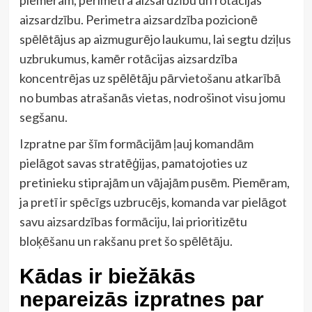
piemēram, perimetra aizsardzību un rotācijas
aizsardzību. Perimetra aizsardzība pozicionē
spēlētājus ap aizmugurējo laukumu, lai segtu dziļus
uzbrukumus, kamēr rotācijas aizsardzība
koncentrējas uz spēlētāju pārvietošanu atkarībā
no bumbas atrašanās vietas, nodrošinot visu jomu
segšanu.
Izpratne par šīm formācijām ļauj komandām
pielāgot savas stratēģijas, pamatojoties uz
pretinieku stiprajām un vājajām pusēm. Piemēram,
ja pretī ir spēcīgs uzbrucējs, komanda var pielāgot
savu aizsardzības formāciju, lai prioritizētu
bloķēšanu un rakšanu pret šo spēlētāju.
Kādas ir biežākās
nepareizās izpratnes par