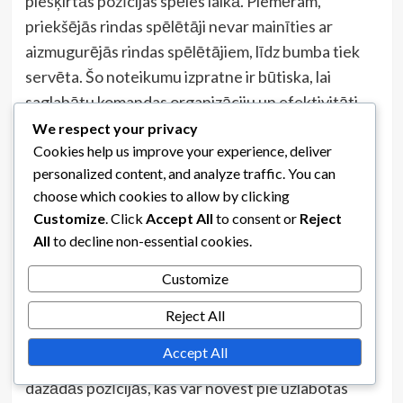
piešķirtās pozīcijas spēles laikā. Piemēram,
priekšējās rindas spēlētāji nevar mainīties ar
aizmugurējās rindas spēlētājiem, līdz bumba tiek
servēta. Šo noteikumu izpratne ir būtiska, lai
saglabātu komandas organizāciju un efektivitāti.
We respect your privacy
Spēlētāju specializācija
Cookies help us improve your experience, deliver
personalized content, and analyze traffic. You can
Pastāv nepareiza izpratne, ka spēlētājiem
choose which cookies to allow by clicking
jāspecializējas tikai vienā pozīcijā. Lai gan
Customize
. Click
Accept All
to consent or
Reject
specializācija var uzlabot individuālās prasmes,
All
to decline non-essential cookies.
daudzpusība mūsdienu volejbolā tiek arvien vairāk
novērtēta. Spēlētāji, kuri var pielāgoties vairākām
Customize
lomām, nodrošina komandām lielāku elastību un
Reject All
stratēģiskas iespējas spēļu laikā.
Accept All
Treneri bieži mudina spēlētājus attīstīt prasmes
dažādās pozīcijās, kas var novest pie uzlabotas