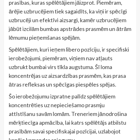
prasības, kuras spēlētājiem jāizprot. Piemēram,
ārējie uzbrucējiem tiek sagaidīts, ka viņi ir spēcīgi
uzbrucēji un efektīvi aizsargi, kamēr uzbrucējiem
jābūt izcilām bumbas apstrādes prasmēm un ātrām
lēmumu pieņemšanas spējām.
Spēlētājiem, kuri ieņem libero pozīciju, ir specifiski
ierobežojumi, piemēram, viņiem nav atļauts
uzbrukt bumbai virs tīkla augstuma. Šī loma
koncentrējas uz aizsardzības prasmēm, kas prasa
ātras refleksas un spēcīgas piespēles spējas.
Šo ierobežojumu izpratne palīdz spēlētājiem
koncentrēties uz nepieciešamo prasmju
attīstīšanu savām lomām. Treneriem jānodrošina
mērķtiecīga apmācība, lai katrs spēlētājs atbilstu
prasībām savai specifiskajai pozīcijai, uzlabojot