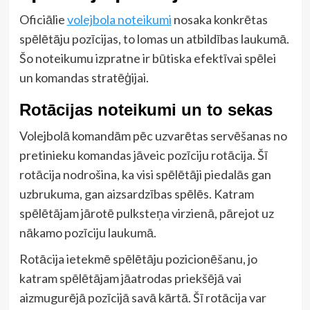
Oficiālie
volejbola noteikumi
nosaka konkrētas
spēlētāju pozīcijas, to lomas un atbildības laukumā.
Šo noteikumu izpratne ir būtiska efektīvai spēlei
un komandas stratēģijai.
Rotācijas noteikumi un to sekas
Volejbolā komandām pēc uzvarētas servēšanas no
pretinieku komandas jāveic pozīciju rotācija. Šī
rotācija nodrošina, ka visi spēlētāji piedalās gan
uzbrukuma, gan aizsardzības spēlēs. Katram
spēlētājam jārotē pulksteņa virzienā, pārejot uz
nākamo pozīciju laukumā.
Rotācija ietekmē spēlētāju pozicionēšanu, jo
katram spēlētājam jāatrodas priekšējā vai
aizmugurējā pozīcijā savā kārtā. Šī rotācija var