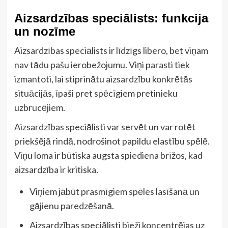
Aizsardzības speciālists: funkcija
un nozīme
Aizsardzības speciālists ir līdzīgs libero, bet viņam
nav tādu pašu ierobežojumu. Viņi parasti tiek
izmantoti, lai stiprinātu aizsardzību konkrētās
situācijās, īpaši pret spēcīgiem pretinieku
uzbrucējiem.
Aizsardzības speciālisti var servēt un var rotēt
priekšējā rindā, nodrošinot papildu elastību spēlē.
Viņu loma ir būtiska augsta spiediena brīžos, kad
aizsardzība ir kritiska.
Viņiem jābūt prasmīgiem spēles lasīšanā un
gājienu paredzēšanā.
Aizsardzības speciālisti bieži koncentrējas uz