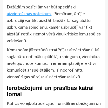
Dažādām pozīcijām var būt specifiski
aizvietošanas noteikumi
. Piemēram, ārējie
uzbrucēji var tikt aizstāti biežāk, lai saglabātu
uzbrukuma spiedienu, kamēr uzbrucēji var tikt
aizstāti retāk, ņemot vērā viņu kritisko lomu spēles
veidošanā.
Komandām jāizstrādā stratēģijas aizvietošanai, lai
saglabātu optimālu spēlētāju sniegumu, vienlaikus
ievērojot noteikumus. Treneriem jāspēj efektīvi
komunicēt ar spēlētājiem, lai nodrošinātu
vienmērīgas pārejas aizvietošanas laikā.
Ierobežojumi un prasības katrai
lomai
Katras volejbola pozīcijas ir unikāli ierobežojumi un