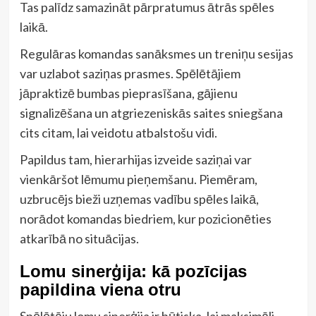
Tas palīdz samazināt pārpratumus ātrās spēles
laikā.
Regulāras komandas sanāksmes un treniņu sesijas
var uzlabot saziņas prasmes. Spēlētājiem
jāpraktizē bumbas pieprasīšana, gājienu
signalizēšana un atgriezeniskās saites sniegšana
cits citam, lai veidotu atbalstošu vidi.
Papildus tam, hierarhijas izveide saziņai var
vienkāršot lēmumu pieņemšanu. Piemēram,
uzbrucējs bieži uzņemas vadību spēles laikā,
norādot komandas biedriem, kur pozicionēties
atkarībā no situācijas.
Lomu sinerģija: kā pozīcijas
papildina viena otru