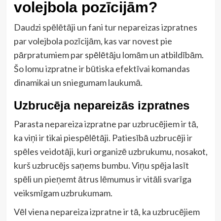
volejbola pozīcijām?
Daudzi spēlētāji un fani tur nepareizas izpratnes
par volejbola pozīcijām, kas var novest pie
pārpratumiem par spēlētāju lomām un atbildībām.
Šo lomu izpratne ir būtiska efektīvai komandas
dinamikai un sniegumam laukumā.
Uzbrucēja nepareizās izpratnes
Parasta nepareiza izpratne par uzbrucējiem ir tā,
ka viņi ir tikai piespēlētāji. Patiesībā uzbrucēji ir
spēles veidotāji, kuri organizē uzbrukumu, nosakot,
kurš uzbrucējs saņems bumbu. Viņu spēja lasīt
spēli un pieņemt ātrus lēmumus ir vitāli svarīga
veiksmīgam uzbrukumam.
Vēl viena nepareiza izpratne ir tā, ka uzbrucējiem