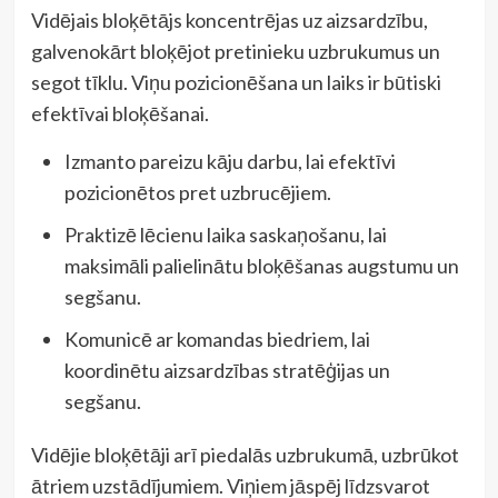
Vidējais bloķētājs koncentrējas uz aizsardzību,
galvenokārt bloķējot pretinieku uzbrukumus un
segot tīklu. Viņu pozicionēšana un laiks ir būtiski
efektīvai bloķēšanai.
Izmanto pareizu kāju darbu, lai efektīvi
pozicionētos pret uzbrucējiem.
Praktizē lēcienu laika saskaņošanu, lai
maksimāli palielinātu bloķēšanas augstumu un
segšanu.
Komunicē ar komandas biedriem, lai
koordinētu aizsardzības stratēģijas un
segšanu.
Vidējie bloķētāji arī piedalās uzbrukumā, uzbrūkot
ātriem uzstādījumiem. Viņiem jāspēj līdzsvarot