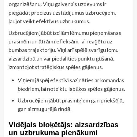
organizēšanu. Viņu galvenais uzdevums ir
piegādāt precīzus uzstādījumus uzbrucējiem,
ļaujot veikt efektīvus uzbrukumus.
Uzbrucējiem jābūt izcilām lēmumu pieņemšanas
prasmēm un ātrām refleksām, lai reaģētu uz
bumbas trajektoriju. Viņi arī spēlē svarīgu lomu
aizsardzībā un var piedalīties punktu gūšanā,
izmantojot stratēģiskus spēles gājienus.
Viņiem jāspēj efektīvi sazināties ar komandas
biedriem, lai noteiktu labākos spēles gājienus.
Uzbrucējiem jābūt prasmīgiem gan priekšējā,
gan aizmugurējā rindā.
Vidējais bloķētājs: aizsardzības
un uzbrukuma pienākumi