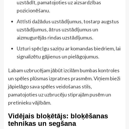
uzstādīt, pamatojoties uz aizsardzības
pozicionēšanu.
Attīsti dažādus uzstādījumus, tostarp augstus
uzstādījumus, ātrus uzstādījumus un
aizmugurējās rindas uzstādījumus.
Uzturi spēcīgu saziņu ar komandas biedriem, lai
signalizētu gājienus un pielāgojumus.
Labam uzbrucējam jābūt izcilām bumbas kontroles
un spēles plūsmas izpratnes prasmēm. Viņiem bieži
jāpielāgo sava spēles veidošanas stils,
pamatojoties uz uzbrucēju stiprajām pusēm un
pretinieku vājībām.
Vidējais bloķētājs: bloķēšanas
tehnikas un segšana