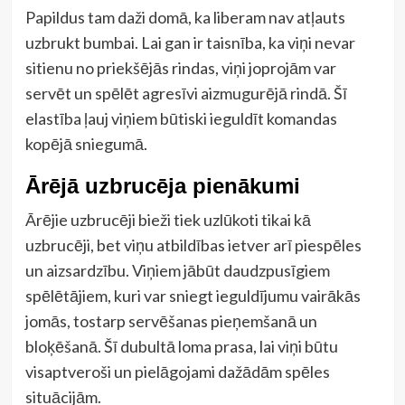
Papildus tam daži domā, ka liberam nav atļauts
uzbrukt bumbai. Lai gan ir taisnība, ka viņi nevar
sitienu no priekšējās rindas, viņi joprojām var
servēt un spēlēt agresīvi aizmugurējā rindā. Šī
elastība ļauj viņiem būtiski ieguldīt komandas
kopējā sniegumā.
Ārējā uzbrucēja pienākumi
Ārējie uzbrucēji bieži tiek uzlūkoti tikai kā
uzbrucēji, bet viņu atbildības ietver arī piespēles
un aizsardzību. Viņiem jābūt daudzpusīgiem
spēlētājiem, kuri var sniegt ieguldījumu vairākās
jomās, tostarp servēšanas pieņemšanā un
bloķēšanā. Šī dubultā loma prasa, lai viņi būtu
visaptveroši un pielāgojami dažādām spēles
situācijām.