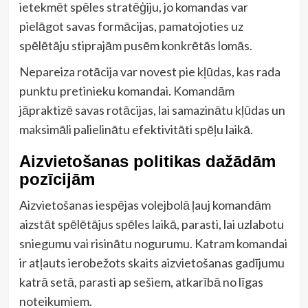
ietekmēt spēles stratēģiju, jo komandas var
pielāgot savas formācijas, pamatojoties uz
spēlētāju stiprajām pusēm konkrētās lomās.
Nepareiza rotācija var novest pie kļūdas, kas rada
punktu pretinieku komandai. Komandām
jāpraktizē savas rotācijas, lai samazinātu kļūdas un
maksimāli palielinātu efektivitāti spēļu laikā.
Aizvietošanas politikas dažādām
pozīcijām
Aizvietošanas iespējas volejbolā ļauj komandām
aizstāt spēlētājus spēles laikā, parasti, lai uzlabotu
sniegumu vai risinātu nogurumu. Katram komandai
ir atļauts ierobežots skaits aizvietošanas gadījumu
katrā setā, parasti ap sešiem, atkarībā no līgas
noteikumiem.