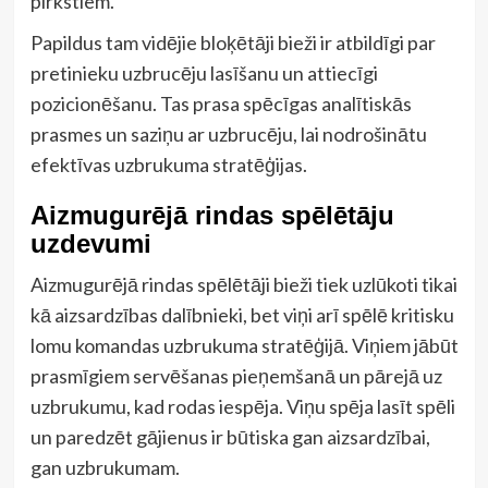
pirkstiem.
Papildus tam vidējie bloķētāji bieži ir atbildīgi par
pretinieku uzbrucēju lasīšanu un attiecīgi
pozicionēšanu. Tas prasa spēcīgas analītiskās
prasmes un saziņu ar uzbrucēju, lai nodrošinātu
efektīvas uzbrukuma stratēģijas.
Aizmugurējā rindas spēlētāju
uzdevumi
Aizmugurējā rindas spēlētāji bieži tiek uzlūkoti tikai
kā aizsardzības dalībnieki, bet viņi arī spēlē kritisku
lomu komandas uzbrukuma stratēģijā. Viņiem jābūt
prasmīgiem servēšanas pieņemšanā un pārejā uz
uzbrukumu, kad rodas iespēja. Viņu spēja lasīt spēli
un paredzēt gājienus ir būtiska gan aizsardzībai,
gan uzbrukumam.