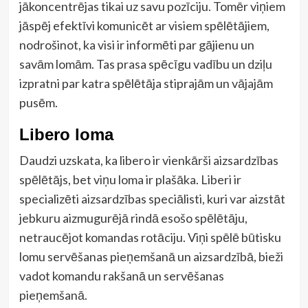
jākoncentrējas tikai uz savu pozīciju. Tomēr viņiem
jāspēj efektīvi komunicēt ar visiem spēlētājiem,
nodrošinot, ka visi ir informēti par gājienu un
savām lomām. Tas prasa spēcīgu vadību un dziļu
izpratni par katra spēlētāja stiprajām un vājajām
pusēm.
Libero loma
Daudzi uzskata, ka libero ir vienkārši aizsardzības
spēlētājs, bet viņu loma ir plašāka. Liberi ir
specializēti aizsardzības speciālisti, kuri var aizstāt
jebkuru aizmugurējā rindā esošo spēlētāju,
netraucējot komandas rotāciju. Viņi spēlē būtisku
lomu servēšanas pieņemšanā un aizsardzībā, bieži
vadot komandu rakšanā un servēšanas
pieņemšanā.