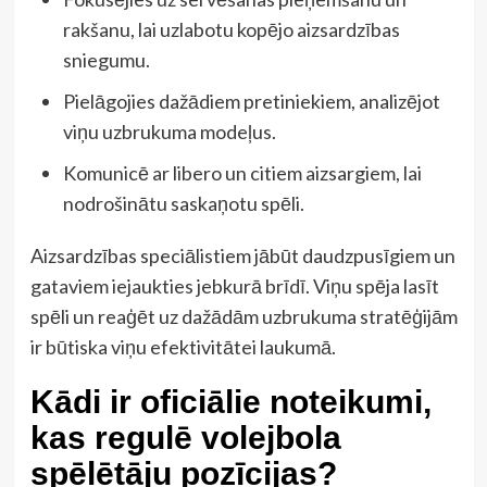
rakšanu, lai uzlabotu kopējo aizsardzības
sniegumu.
Pielāgojies dažādiem pretiniekiem, analizējot
viņu uzbrukuma modeļus.
Komunicē ar libero un citiem aizsargiem, lai
nodrošinātu saskaņotu spēli.
Aizsardzības speciālistiem jābūt daudzpusīgiem un
gataviem iejaukties jebkurā brīdī. Viņu spēja lasīt
spēli un reaģēt uz dažādām uzbrukuma stratēģijām
ir būtiska viņu efektivitātei laukumā.
Kādi ir oficiālie noteikumi,
kas regulē volejbola
spēlētāju pozīcijas?