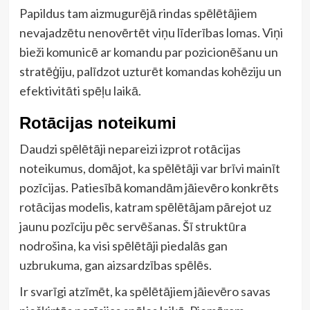
Papildus tam aizmugurējā rindas spēlētājiem
nevajadzētu nenovērtēt viņu līderības lomas. Viņi
bieži komunicē ar komandu par pozicionēšanu un
stratēģiju, palīdzot uzturēt komandas kohēziju un
efektivitāti spēļu laikā.
Rotācijas noteikumi
Daudzi spēlētāji nepareizi izprot rotācijas
noteikumus, domājot, ka spēlētāji var brīvi mainīt
pozīcijas. Patiesībā komandām jāievēro konkrēts
rotācijas modelis, katram spēlētājam pārejot uz
jaunu pozīciju pēc servēšanas. Šī struktūra
nodrošina, ka visi spēlētāji piedalās gan
uzbrukuma, gan aizsardzības spēlēs.
Ir svarīgi atzīmēt, ka spēlētājiem jāievēro savas