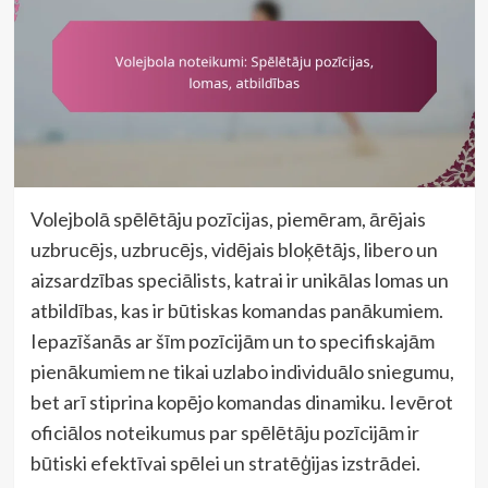
Volejbolā spēlētāju pozīcijas, piemēram, ārējais
uzbrucējs, uzbrucējs, vidējais bloķētājs, libero un
aizsardzības speciālists, katrai ir unikālas lomas un
atbildības, kas ir būtiskas komandas panākumiem.
Iepazīšanās ar šīm pozīcijām un to specifiskajām
pienākumiem ne tikai uzlabo individuālo sniegumu,
bet arī stiprina kopējo komandas dinamiku. Ievērot
oficiālos noteikumus par spēlētāju pozīcijām ir
būtiski efektīvai spēlei un stratēģijas izstrādei.