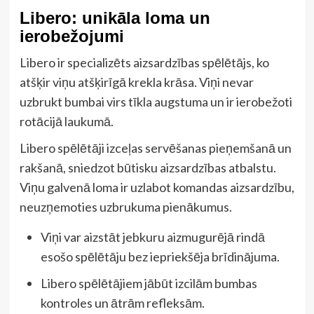
Libero: unikāla loma un
ierobežojumi
Libero ir specializēts aizsardzības spēlētājs, ko
atšķir viņu atšķirīgā krekla krāsa. Viņi nevar
uzbrukt bumbai virs tīkla augstuma un ir ierobežoti
rotācijā laukumā.
Libero spēlētāji izceļas servēšanas pieņemšanā un
rakšanā, sniedzot būtisku aizsardzības atbalstu.
Viņu galvenā loma ir uzlabot komandas aizsardzību,
neuzņemoties uzbrukuma pienākumus.
Viņi var aizstāt jebkuru aizmugurējā rindā
esošo spēlētāju bez iepriekšēja brīdinājuma.
Libero spēlētājiem jābūt izcilām bumbas
kontroles un ātrām refleksām.