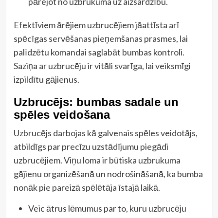
pārejot no uzbrukuma uz aizsardzību.
Efektīviem ārējiem uzbrucējiem jāattīsta arī
spēcīgas servēšanas pieņemšanas prasmes, lai
palīdzētu komandai saglabāt bumbas kontroli.
Saziņa ar uzbrucēju ir vitāli svarīga, lai veiksmīgi
izpildītu gājienus.
Uzbrucējs: bumbas sadale un
spēles veidošana
Uzbrucējs darbojas kā galvenais spēles veidotājs,
atbildīgs par precīzu uzstādījumu piegādi
uzbrucējiem. Viņu loma ir būtiska uzbrukuma
gājienu organizēšanā un nodrošināšanā, ka bumba
nonāk pie pareizā spēlētāja īstajā laikā.
Veic ātrus lēmumus par to, kuru uzbrucēju