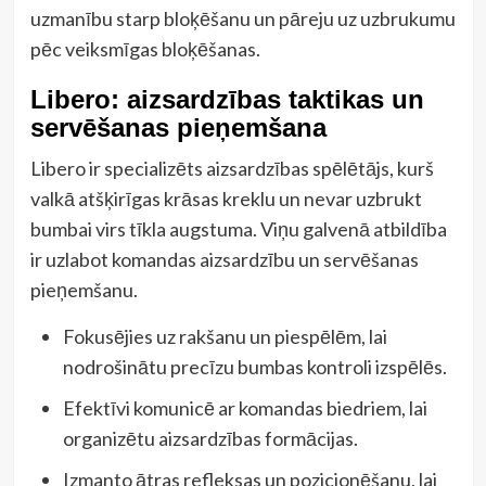
uzmanību starp bloķēšanu un pāreju uz uzbrukumu
pēc veiksmīgas bloķēšanas.
Libero: aizsardzības taktikas un
servēšanas pieņemšana
Libero ir specializēts aizsardzības spēlētājs, kurš
valkā atšķirīgas krāsas kreklu un nevar uzbrukt
bumbai virs tīkla augstuma. Viņu galvenā atbildība
ir uzlabot komandas aizsardzību un servēšanas
pieņemšanu.
Fokusējies uz rakšanu un piespēlēm, lai
nodrošinātu precīzu bumbas kontroli izspēlēs.
Efektīvi komunicē ar komandas biedriem, lai
organizētu aizsardzības formācijas.
Izmanto ātras refleksas un pozicionēšanu, lai