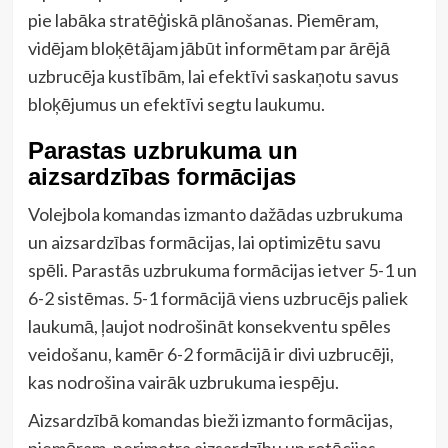
pie labāka stratēģiskā plānošanas. Piemēram,
vidējam bloķētājam jābūt informētam par ārējā
uzbrucēja kustībām, lai efektīvi saskaņotu savus
bloķējumus un efektīvi segtu laukumu.
Parastas uzbrukuma un
aizsardzības formācijas
Volejbola komandas izmanto dažādas uzbrukuma
un aizsardzības formācijas, lai optimizētu savu
spēli. Parastās uzbrukuma formācijas ietver 5-1 un
6-2 sistēmas. 5-1 formācijā viens uzbrucējs paliek
laukumā, ļaujot nodrošināt konsekventu spēles
veidošanu, kamēr 6-2 formācijā ir divi uzbrucēji,
kas nodrošina vairāk uzbrukuma iespēju.
Aizsardzībā komandas bieži izmanto formācijas,