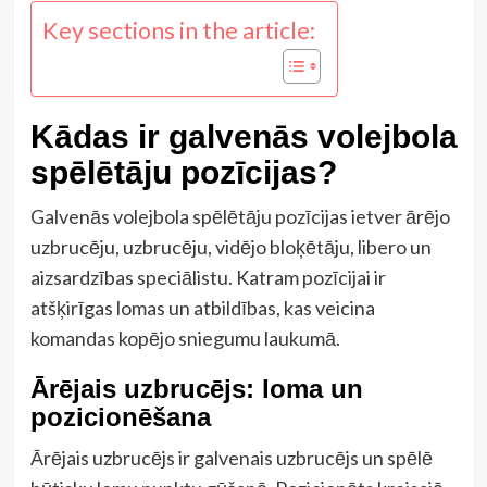
Key sections in the article:
Kādas ir galvenās volejbola
spēlētāju pozīcijas?
Galvenās volejbola spēlētāju pozīcijas ietver ārējo
uzbrucēju, uzbrucēju, vidējo bloķētāju, libero un
aizsardzības speciālistu. Katram pozīcijai ir
atšķirīgas lomas un atbildības, kas veicina
komandas kopējo sniegumu laukumā.
Ārējais uzbrucējs: loma un
pozicionēšana
Ārējais uzbrucējs ir galvenais uzbrucējs un spēlē