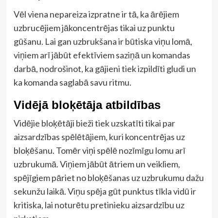
Vēl viena nepareiza izpratne ir tā, ka ārējiem
uzbrucējiem jākoncentrējas tikai uz punktu
gūšanu. Lai gan uzbrukšana ir būtiska viņu lomā,
viņiem arī jābūt efektīviem saziņā un komandas
darbā, nodrošinot, ka gājieni tiek izpildīti gludi un
ka komanda saglabā savu ritmu.
Vidējā bloķētāja atbildības
Vidējie bloķētāji bieži tiek uzskatīti tikai par
aizsardzības spēlētājiem, kuri koncentrējas uz
bloķēšanu. Tomēr viņi spēlē nozīmīgu lomu arī
uzbrukumā. Viņiem jābūt ātriem un veikliem,
spējīgiem pāriet no bloķēšanas uz uzbrukumu dažu
sekunžu laikā. Viņu spēja gūt punktus tīkla vidū ir
kritiska, lai noturētu pretinieku aizsardzību uz