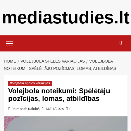
Skip
mediastudies.lt
to
content
Primary
Menu
HOME
VOLEJBOLA SPĒLES VARIĀCIJAS
VOLEJBOLA
NOTEIKUMI: SPĒLĒTĀJU POZĪCIJAS, LOMAS, ATBILDĪBAS
Volejbola spēles variācijas
Volejbola noteikumi: Spēlētāju
pozīcijas, lomas, atbildības
Raimonds Kalniņš
13/01/2026
0