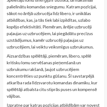
Spēlētāju lomu sinerģija ir būtiska, lai maksimāli
palielinātu komandas sniegumu. Katram pozīcijai,
sākot no ārējā uzbrucēja līdz libero, ir unikālas
atbildības, kas, ja tās tiek labi izpildītas, uzlabo
kopējo efektivitāti. Piemēram, ārējie uzbrucēji
paļaujas uz uzbrucējiem, lai piegādātu precīzus
uzstādījumus, kamēr uzbrucēji paļaujas uz
uzbrucējiem, lai veiktu veiksmīgus uzbrukumus.
Aizsardzības spēlētāji, piemēram, libero, spēlē
kritisku lomu servēšanas pieņemšanā un
uzbrukumu rakšanā, ļaujot uzbrucējiem
koncentrēties uz punktu gūšanu. Šī savstarpējā
atkarība rada līdzsvarotu komandas dinamiku, kur
spēlētāji atbalsta citu stiprās puses un kompensē
vājības.
Izpratne par katras pozīcijas atbildībām var novest