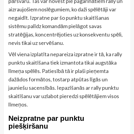
pārsvaru. Tas var novest pie pagarinātiem rally un
aizraujošiem noslēgumiem, ko daži spēlētāji var
negaidīt. Izpratne par šo punktu skaitīšanas
sistēmu palīdz komandām pielāgot savas
stratēģijas, koncentrējoties uz konsekventu spēli,
nevis tikai uz servēšanu.
Vēl viena izplatīta nepareiza izpratne ir tā, ka rally
punktu skaitīšana tiek izmantota tikai augstāka
līmeņa spēlēs. Patiesībā tā ir plaši pieņemta
dažādos formātos, tostarp atpūtas līgās un
jauniešu sacensībās. Iepazīšanās ar rally punktu
skaitīšanu var uzlabot pieredzi spēlētājiem visos
līmeņos.
Neizpratne par punktu
piešķiršanu