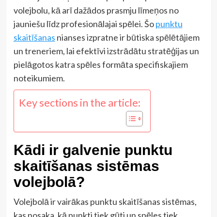
volejbolu, kā arī dažādos prasmju līmeņos no
jauniešu līdz profesionālajai spēlei. Šo
punktu
skaitīšanas
nianses izpratne ir būtiska spēlētājiem
un treneriem, lai efektīvi izstrādātu stratēģijas un
pielāgotos katra spēles formāta specifiskajiem
noteikumiem.
Key sections in the article:
Kādi ir galvenie punktu
skaitīšanas sistēmas
volejbolā?
Volejbolā ir vairākas punktu skaitīšanas sistēmas,
kas nosaka, kā punkti tiek gūti un spēles tiek