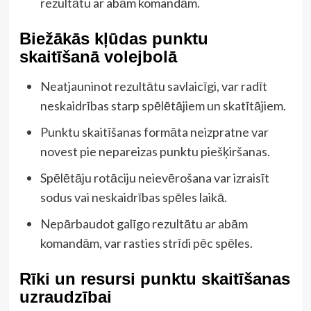
rezultātu ar abām komandām.
Biežākās kļūdas punktu
skaitīšanā volejbolā
Neatjauninot rezultātu savlaicīgi, var radīt
neskaidrības starp spēlētājiem un skatītājiem.
Punktu skaitīšanas formāta neizpratne var
novest pie nepareizas punktu piešķiršanas.
Spēlētāju rotāciju neievērošana var izraisīt
sodus vai neskaidrības spēles laikā.
Nepārbaudot galīgo rezultātu ar abām
komandām, var rasties strīdi pēc spēles.
Rīki un resursi punktu skaitīšanas
uzraudzībai