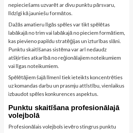
nepieciešams uzvarēt ar divu punktu pārsvaru,
līdzīgi kā jauniešu formātos.
Dažās amatieru līgās spēles var tikt spēlētas
labākajā no trim vai labākajā no pieciem formātiem,
kas pievieno papildu stratēģijas un izturības slāni.
Punktu skaitīšanas sistēma var arī nedaudz
atšķirties atkarībā no reģionālajiem noteikumiem
vai līgas noteikumiem.
Spēlētājiem šajā līmenī tiek ieteikts koncentrēties
uz komandas darbu un prasmju attīstību, vienlaikus
izbaudot spēles konkurences aspektus.
Punktu skaitīšana profesionālajā
volejbolā
Profesionālais volejbols ievēro stingrus punktu