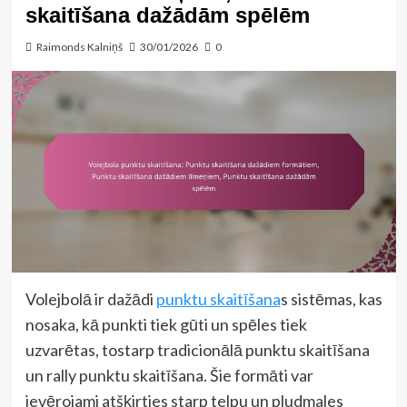
skaitīšana dažādām spēlēm
Raimonds Kalniņš
30/01/2026
0
Volejbolā ir dažādi
punktu skaitīšana
s sistēmas, kas
nosaka, kā punkti tiek gūti un spēles tiek
uzvarētas, tostarp tradicionālā punktu skaitīšana
un rally punktu skaitīšana. Šie formāti var
ievērojami atšķirties starp telpu un pludmales