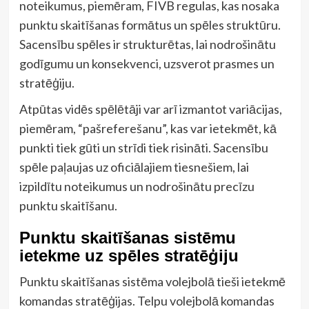
noteikumus, piemēram, FIVB regulas, kas nosaka
punktu skaitīšanas formātus un spēles struktūru.
Sacensību spēles ir strukturētas, lai nodrošinātu
godīgumu un konsekvenci, uzsverot prasmes un
stratēģiju.
Atpūtas vidēs spēlētāji var arī izmantot variācijas,
piemēram, “pašreferešanu”, kas var ietekmēt, kā
punkti tiek gūti un strīdi tiek risināti. Sacensību
spēle paļaujas uz oficiālajiem tiesnešiem, lai
izpildītu noteikumus un nodrošinātu precīzu
punktu skaitīšanu.
Punktu skaitīšanas sistēmu
ietekme uz spēles stratēģiju
Punktu skaitīšanas sistēma volejbolā tieši ietekmē
komandas stratēģijas. Telpu volejbolā komandas