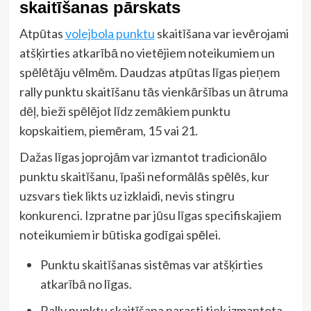
skaitīšanas pārskats
Atpūtas
volejbola punktu
skaitīšana var ievērojami
atšķirties atkarībā no vietējiem noteikumiem un
spēlētāju vēlmēm. Daudzas atpūtas līgas pieņem
rally punktu skaitīšanu tās vienkāršības un ātruma
dēļ, bieži spēlējot līdz zemākiem punktu
kopskaitiem, piemēram, 15 vai 21.
Dažas līgas joprojām var izmantot tradicionālo
punktu skaitīšanu, īpaši neformālās spēlēs, kur
uzsvars tiek likts uz izklaidi, nevis stingru
konkurenci. Izpratne par jūsu līgas specifiskajiem
noteikumiem ir būtiska godīgai spēlei.
Punktu skaitīšanas sistēmas var atšķirties
atkarībā no līgas.
Rally punktu skaitīšana parasti tiek izmantota