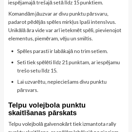
iespējamajā trešajā setā līdz 15 punktiem.
Komandām jāuzvar ar divu punktu pārsvaru,
padarot pēdējās spēles mirkļus īpaši intensīvus.
Unikālā āra vide var arī ietekmēt spēli, pievienojot
elementus, piemēram, vēju un smiltis.
Spēles parasti ir labākajā no trim setiem.
Seti tiek spēlēti līdz 21 punktam, ar iespējamu
trešo setu līdz 15.
Lai uzvarētu, nepieciešams divu punktu
pārsvars.
Telpu volejbola punktu
skaitīšanas pārskats
Telpu volejbolā galvenokārt tiek izmantota rally
punktu skaitīšana, ar spēlēm labākajā no pieciem