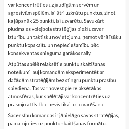
var koncentrēties uz jaudīgām servēm un
agresīvām spēlēm, lai ātri uzkrātu punktus, zinot,
ka jāpanāk 25 punkti, lai uzvarētu. Savukārt
pludmales volejbola stratēģijas bieži uzsver
izturību un taktisku novietojumu, ņemot vērā īsāku
punktu kopskaitu un nepieciešamību pēc
konsekventas snieguma garākos rally.
Atpūtas spēlē relaksētie punktu skaitīšanas
noteikumi ļauj komandām eksperimentēt ar
dažādām stratēģijām bez stingru punktu prasību
spiediena. Tas var novest pie relaksētākas
atmosfēras, kur spēlētāji var koncentrēties uz
prasmju attīstību, nevis tikai uz uzvarēšanu.
Sacensību komandas ir jāpielāgo savas stratēģijas,
pamatojoties uz punktu skaitīšanas formātu.