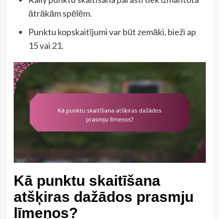
ātrākām spēlēm.
Punktu kopskaitījumi var būt zemāki, bieži ap
15 vai 21.
Kā punktu skaitīšana
atšķiras dažādos prasmju
līmeņos?