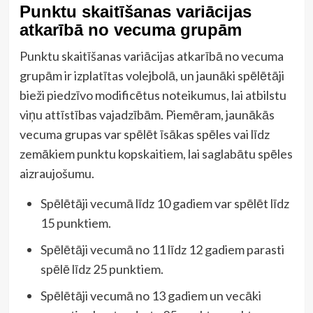
Punktu skaitīšanas variācijas
atkarībā no vecuma grupām
Punktu skaitīšanas variācijas atkarībā no vecuma
grupām ir izplatītas volejbolā, un jaunāki spēlētāji
bieži piedzīvo modificētus noteikumus, lai atbilstu
viņu attīstības vajadzībām. Piemēram, jaunākās
vecuma grupas var spēlēt īsākas spēles vai līdz
zemākiem punktu kopskaitiem, lai saglabātu spēles
aizraujošumu.
Spēlētāji vecumā līdz 10 gadiem var spēlēt līdz
15 punktiem.
Spēlētāji vecumā no 11 līdz 12 gadiem parasti
spēlē līdz 25 punktiem.
Spēlētāji vecumā no 13 gadiem un vecāki