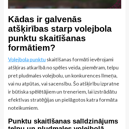
Kādas ir galvenās
atšķirības starp volejbola
punktu skaitīšanas
formātiem?
Volejbola punktu
skaitīšanas formāti ievērojami
atšķiras atkarībā no spēles veida, piemēram, telpu
pret pludmales volejbolu, un konkurences līmeņa,
vai nu atpūtas, vai sacensību. Šo atšķirību izpratne
ir būtiska spēlētājiem un treneriem, lai izstrādātu
efektīvas stratēģijas un pielāgotos katra formāta
noteikumiem.
Punktu skaitīšanas salīdzinājums
telpu un pludmales volejbolā