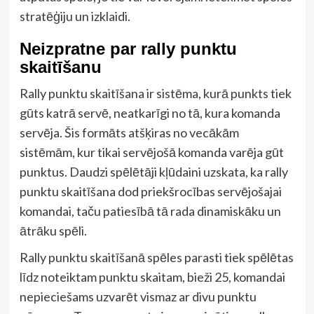
stratēģiju un izklaidi.
Neizpratne par rally punktu
skaitīšanu
Rally punktu skaitīšana ir sistēma, kurā punkts tiek
gūts katrā servē, neatkarīgi no tā, kura komanda
servēja. Šis formāts atšķiras no vecākām
sistēmām, kur tikai servējošā komanda varēja gūt
punktus. Daudzi spēlētāji kļūdaini uzskata, ka rally
punktu skaitīšana dod priekšrocības servējošajai
komandai, taču patiesībā tā rada dinamiskāku un
ātrāku spēli.
Rally punktu skaitīšanā spēles parasti tiek spēlētas
līdz noteiktam punktu skaitam, bieži 25, komandai
nepieciešams uzvarēt vismaz ar divu punktu