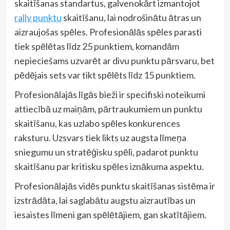
skaitīšanas standartus, galvenokārt izmantojot
rally punktu
skaitīšanu, lai nodrošinātu ātras un
aizraujošas spēles. Profesionālās spēles parasti
tiek spēlētas līdz 25 punktiem, komandām
nepieciešams uzvarēt ar divu punktu pārsvaru, bet
pēdējais sets var tikt spēlēts līdz 15 punktiem.
Profesionālajās līgās bieži ir specifiski noteikumi
attiecībā uz maiņām, pārtraukumiem un punktu
skaitīšanu, kas uzlabo spēles konkurences
raksturu. Uzsvars tiek likts uz augsta līmeņa
sniegumu un stratēģisku spēli, padarot punktu
skaitīšanu par kritisku spēles iznākuma aspektu.
Profesionālajās vidēs punktu skaitīšanas sistēma ir
izstrādāta, lai saglabātu augstu aizrautības un
iesaistes līmeni gan spēlētājiem, gan skatītājiem.