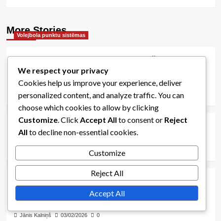
More Stories
Volejbola punktu sistēmas
Volejbola punktu sistēma: Punktu gūšana
We respect your privacy
pludmales volejbolā, Punktu gūšana telpu
volejbolā, Punktu gūšana sēdošajā volejbolā
Cookies help us improve your experience, deliver
personalized content, and analyze traffic. You can
Raimonds Kalniņš
06/02/2026
0
Volejbola punktu sistēmas
choose which cookies to allow by clicking
Customize
. Click
Accept All
to consent or
Reject
Volejbola formāts: jautras variācijas, ballīšu
All
to decline non-essential cookies.
volejbols, neformāla spēle
Jānis Kalniņš
03/02/2026
0
Customize
Volejbola punktu sistēmas
Reject All
Volejbola punktu sistēma: Vēsturiskās punktu
sistēmas, Punktu sistēmas attīstība, Izmaiņas
Accept All
punktu noteikumos
Jānis Kalniņš
03/02/2026
0