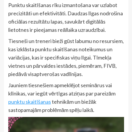
Punktu skaitīšanas rīku izmantošana var uzlabot
precizitāti un efektivitāti. Daudzas līgas nodrošina
oficiālas rezultātu lapas, savukārt digitālās
lietotnes ir pieejamas reāllaika uzraudzībai.
Tiesneši un treneri bieži gūst labumu no resursiem,
kas izklāsta punktu skaitīšanas noteikumus un
variācijas, kas ir specifiskas viņu līgai. Tīmekļa
vietnes un pārvaldes iestādes, piemēram, FIVB,
piedāvā visaptverošas vadlīnijas.
Jauniem tiesnešiem apmeklējot seminārus vai
klīnikas, var iegūt vērtīgas atziņas par pareizām
punktu skaitīšanas
tehnikām un biežāk
sastopamajām problēmām spēļu laikā.