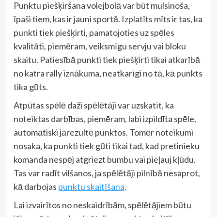
Punktu piešķiršana volejbolā var būt mulsinoša,
īpaši tiem, kas ir jauni sportā. Izplatīts mīts ir tas, ka
punkti tiek piešķirti, pamatojoties uz spēles
kvalitāti, piemēram, veiksmīgu servju vai bloku
skaitu. Patiesībā punkti tiek piešķirti tikai atkarībā
no katra rally iznākuma, neatkarīgi no tā, kā punkts
tika gūts.
Atpūtas spēlē daži spēlētāji var uzskatīt, ka
noteiktas darbības, piemēram, labi izpildīta spēle,
automātiski jārezultē punktos. Tomēr noteikumi
nosaka, ka punkti tiek gūti tikai tad, kad pretinieku
komanda nespēj atgriezt bumbu vai pieļauj kļūdu.
Tas var radīt vilšanos, ja spēlētāji pilnībā nesaprot,
kā darbojas
punktu skaitīšana
.
Lai izvairītos no neskaidrībām, spēlētājiem būtu