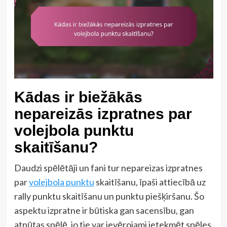
Kādas ir biežākās
nepareizās izpratnes par
volejbola punktu
skaitīšanu?
Daudzi spēlētāji un fani tur nepareizas izpratnes
par
volejbola punktu
skaitīšanu, īpaši attiecībā uz
rally punktu skaitīšanu un punktu piešķiršanu. Šo
aspektu izpratne ir būtiska gan sacensību, gan
atpūtas spēlē, jo tie var ievērojami ietekmēt spēles