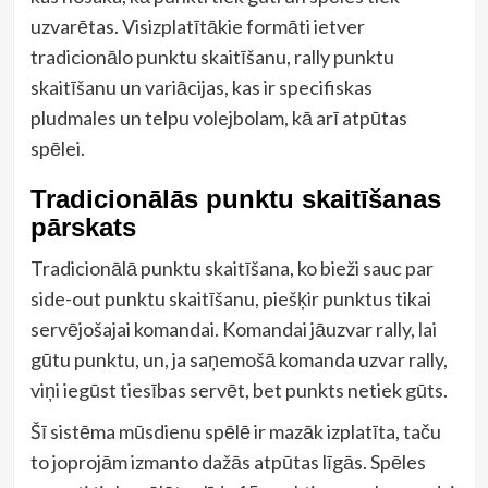
uzvarētas. Visizplatītākie formāti ietver
tradicionālo punktu skaitīšanu, rally punktu
skaitīšanu un variācijas, kas ir specifiskas
pludmales un telpu volejbolam, kā arī atpūtas
spēlei.
Tradicionālās punktu skaitīšanas
pārskats
Tradicionālā punktu skaitīšana, ko bieži sauc par
side-out punktu skaitīšanu, piešķir punktus tikai
servējošajai komandai. Komandai jāuzvar rally, lai
gūtu punktu, un, ja saņemošā komanda uzvar rally,
viņi iegūst tiesības servēt, bet punkts netiek gūts.
Šī sistēma mūsdienu spēlē ir mazāk izplatīta, taču
to joprojām izmanto dažās atpūtas līgās. Spēles