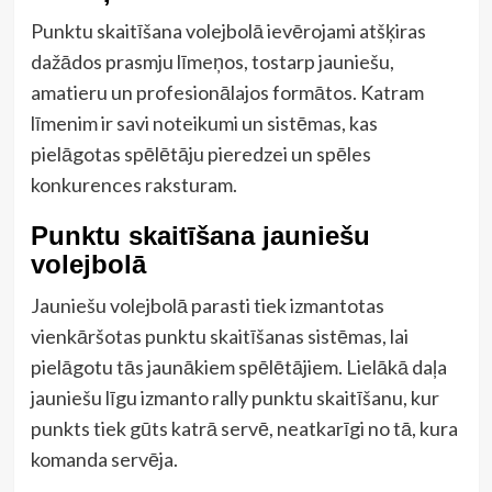
Punktu skaitīšana volejbolā ievērojami atšķiras
dažādos prasmju līmeņos, tostarp jauniešu,
amatieru un profesionālajos formātos. Katram
līmenim ir savi noteikumi un sistēmas, kas
pielāgotas spēlētāju pieredzei un spēles
konkurences raksturam.
Punktu skaitīšana jauniešu
volejbolā
Jauniešu volejbolā parasti tiek izmantotas
vienkāršotas punktu skaitīšanas sistēmas, lai
pielāgotu tās jaunākiem spēlētājiem. Lielākā daļa
jauniešu līgu izmanto rally punktu skaitīšanu, kur
punkts tiek gūts katrā servē, neatkarīgi no tā, kura
komanda servēja.