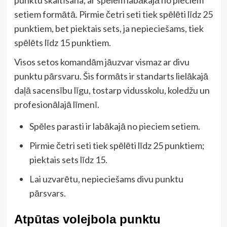
setiem formātā. Pirmie četri seti tiek spēlēti līdz 25
punktiem, bet piektais sets, ja nepieciešams, tiek
spēlēts līdz 15 punktiem.
Visos setos komandām jāuzvar vismaz ar divu
punktu pārsvaru. Šis formāts ir standarts lielākajā
daļā sacensību līgu, tostarp vidusskolu, koledžu un
profesionālajā līmenī.
Spēles parasti ir labākajā no pieciem setiem.
Pirmie četri seti tiek spēlēti līdz 25 punktiem;
piektais sets līdz 15.
Lai uzvarētu, nepieciešams divu punktu
pārsvars.
Atpūtas volejbola punktu