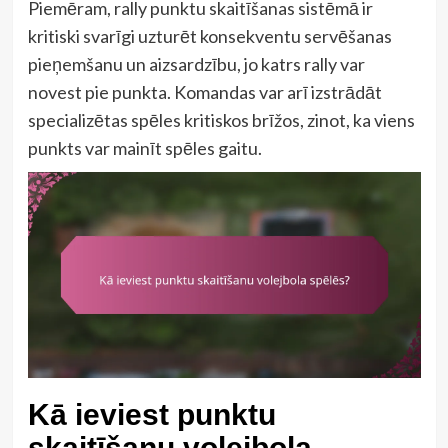
Piemēram, rally punktu skaitīšanas sistēmā ir
kritiski svarīgi uzturēt konsekventu servēšanas
pieņemšanu un aizsardzību, jo katrs rally var
novest pie punkta. Komandas var arī izstrādāt
specializētas spēles kritiskos brīžos, zinot, ka viens
punkts var mainīt spēles gaitu.
Kā ieviest punktu
skaitīšanu volejbola