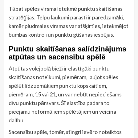
Tāpat spēles virsma ietekmē punktu skaitīšanas
stratēģijas. Telpu laukumi parasti ir paredzamāki,
kamēr pludmales virsmas var atšķirties, ietekmējot
bumbas kontroli un punktu gūšanas iespējas.
Punktu skaitīšanas salīdzinājums
atpūtas un sacensību spēlē
Atpūtas volejbolā bieži ir elastīgāki punktu
skaitīšanas noteikumi, piemēram, ļaujot spēles
spēlēt līdz zemākiem punktu kopskaitiem,
piemēram, 15 vai 21, un var nebūt nepieciešams
divu punktu pārsvars. Šī elastība padara to
pieejamu neformāliem spēlētājiem un veicina
dalību.
Sacensību spēle, tomēr, stingri ievēro noteiktos