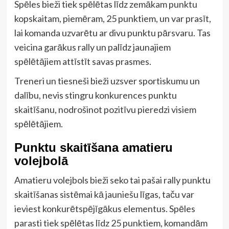
Spēles bieži tiek spēlētas līdz zemākam punktu
kopskaitam, piemēram, 25 punktiem, un var prasīt,
lai komanda uzvarētu ar divu punktu pārsvaru. Tas
veicina garākus rally un palīdz jaunajiem
spēlētājiem attīstīt savas prasmes.
Treneri un tiesneši bieži uzsver sportiskumu un
dalību, nevis stingru konkurences punktu
skaitīšanu, nodrošinot pozitīvu pieredzi visiem
spēlētājiem.
Punktu skaitīšana amatieru
volejbolā
Amatieru volejbols bieži seko tai pašai rally punktu
skaitīšanas sistēmai kā jauniešu līgas, taču var
ieviest konkurētspējīgākus elementus. Spēles
parasti tiek spēlētas līdz 25 punktiem, komandām