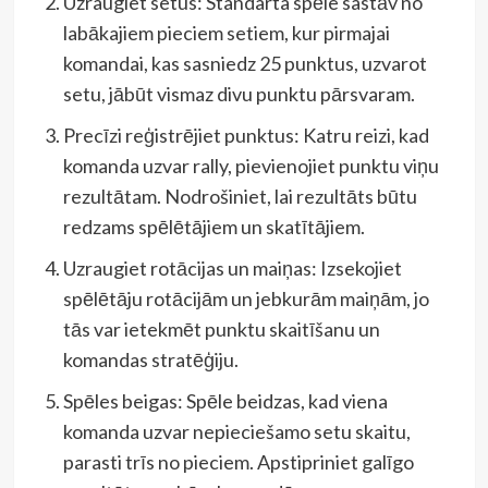
Uzraugiet setus: Standarta spēle sastāv no
labākajiem pieciem setiem, kur pirmajai
komandai, kas sasniedz 25 punktus, uzvarot
setu, jābūt vismaz divu punktu pārsvaram.
Precīzi reģistrējiet punktus: Katru reizi, kad
komanda uzvar rally, pievienojiet punktu viņu
rezultātam. Nodrošiniet, lai rezultāts būtu
redzams spēlētājiem un skatītājiem.
Uzraugiet rotācijas un maiņas: Izsekojiet
spēlētāju rotācijām un jebkurām maiņām, jo
tās var ietekmēt punktu skaitīšanu un
komandas stratēģiju.
Spēles beigas: Spēle beidzas, kad viena
komanda uzvar nepieciešamo setu skaitu,
parasti trīs no pieciem. Apstipriniet galīgo