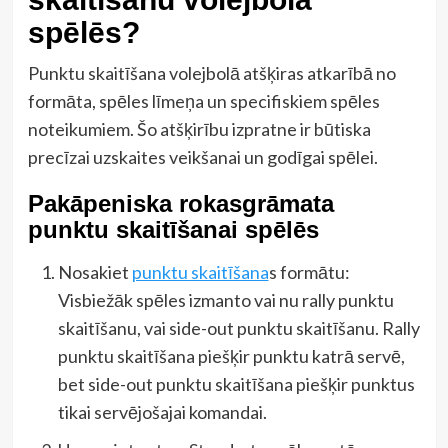
spēlēs?
Punktu skaitīšana volejbolā atšķiras atkarībā no
formāta, spēles līmeņa un specifiskiem spēles
noteikumiem. Šo atšķirību izpratne ir būtiska
precīzai uzskaites veikšanai un godīgai spēlei.
Pakāpeniska rokasgrāmata
punktu skaitīšanai spēlēs
Nosakiet
punktu skaitīšana
s formātu:
Visbiežāk spēles izmanto vai nu rally punktu
skaitīšanu, vai side-out punktu skaitīšanu. Rally
punktu skaitīšana piešķir punktu katrā servē,
bet side-out punktu skaitīšana piešķir punktus
tikai servējošajai komandai.