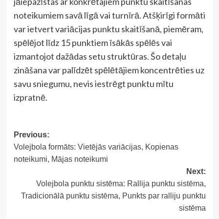
jāiepazīstas ar konkrētajiem punktu skaitīšanas
noteikumiem savā līgā vai turnīrā. Atšķirīgi formāti
var ietvert variācijas punktu skaitīšanā, piemēram,
spēlējot līdz 15 punktiem īsākās spēlēs vai
izmantojot dažādas setu struktūras. Šo detaļu
zināšana var palīdzēt spēlētājiem koncentrēties uz
savu sniegumu, nevis iestrēgt punktu mītu
izpratnē.
Post
Previous:
Volejbola formāts: Vietējās variācijas, Kopienas
navigation
noteikumi, Mājas noteikumi
Next:
Volejbola punktu sistēma: Rallija punktu sistēma,
Tradicionālā punktu sistēma, Punkts par ralliju punktu
sistēma