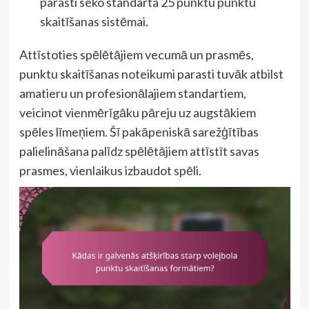
parasti seko standarta 25 punktu punktu
skaitīšanas sistēmai.
Attīstoties spēlētājiem vecumā un prasmēs,
punktu skaitīšanas noteikumi parasti tuvāk atbilst
amatieru un profesionālajiem standartiem,
veicinot vienmērīgāku pāreju uz augstākiem
spēles līmeņiem. Šī pakāpeniskā sarežģītības
palielināšana palīdz spēlētājiem attīstīt savas
prasmes, vienlaikus izbaudot spēli.