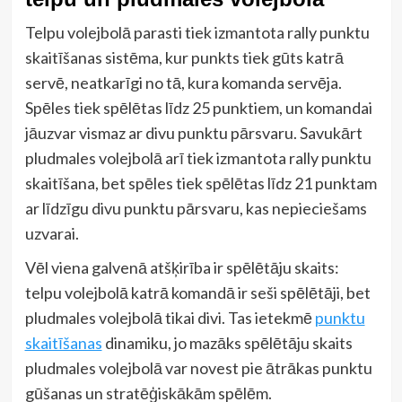
Telpu volejbolā parasti tiek izmantota rally punktu
skaitīšanas sistēma, kur punkts tiek gūts katrā
servē, neatkarīgi no tā, kura komanda servēja.
Spēles tiek spēlētas līdz 25 punktiem, un komandai
jāuzvar vismaz ar divu punktu pārsvaru. Savukārt
pludmales volejbolā arī tiek izmantota rally punktu
skaitīšana, bet spēles tiek spēlētas līdz 21 punktam
ar līdzīgu divu punktu pārsvaru, kas nepieciešams
uzvarai.
Vēl viena galvenā atšķirība ir spēlētāju skaits:
telpu volejbolā katrā komandā ir seši spēlētāji, bet
pludmales volejbolā tikai divi. Tas ietekmē
punktu
skaitīšanas
dinamiku, jo mazāks spēlētāju skaits
pludmales volejbolā var novest pie ātrākas punktu
gūšanas un stratēģiskākām spēlēm.