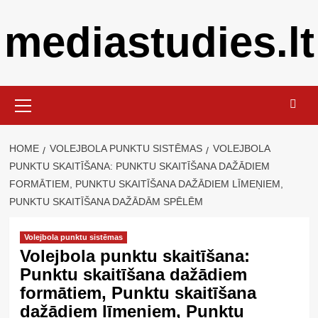
Skip
mediastudies.lt
to
content
Primary
Menu
HOME
VOLEJBOLA PUNKTU SISTĒMAS
VOLEJBOLA
PUNKTU SKAITĪŠANA: PUNKTU SKAITĪŠANA DAŽĀDIEM
FORMĀTIEM, PUNKTU SKAITĪŠANA DAŽĀDIEM LĪMEŅIEM,
PUNKTU SKAITĪŠANA DAŽĀDĀM SPĒLĒM
Volejbola punktu sistēmas
Volejbola punktu skaitīšana:
Punktu skaitīšana dažādiem
formātiem, Punktu skaitīšana
dažādiem līmeņiem, Punktu