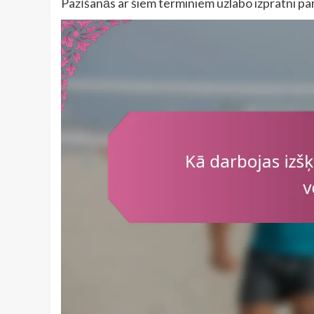
Pazīšanās ar šiem terminiem uzlabo izpratni par