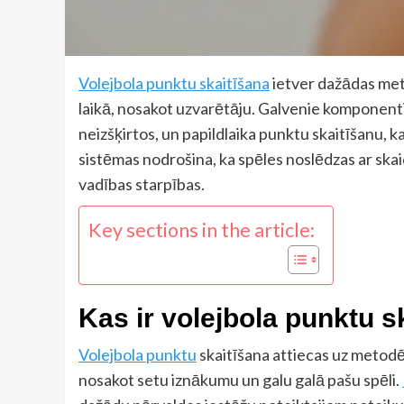
Volejbola punktu skaitīšana
ietver dažādas meto
laikā, nosakot uzvarētāju. Galvenie komponenti 
neizšķirtos, un papildlaika punktu skaitīšanu, ka
sistēmas nodrošina, ka spēles noslēdzas ar ska
vadības starpības.
Key sections in the article:
Kas ir volejbola punktu s
Volejbola punktu
skaitīšana attiecas uz metodēm
nosakot setu iznākumu un galu galā pašu spēli.