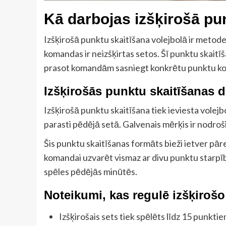
Kā darbojas izšķirošā pu
Izšķirošā punktu skaitīšana volejbolā ir metode,
komandas ir neizšķirtas setos. Šī punktu skaitīš
prasot komandām sasniegt konkrētu punktu kops
Izšķirošās punktu skaitīšanas d
Izšķirošā punktu skaitīšana tiek ieviesta volejbo
parasti pēdējā setā. Galvenais mērķis ir nodroš
Šis punktu skaitīšanas formāts bieži ietver pāre
komandai uzvarēt vismaz ar divu punktu starpī
spēles pēdējās minūtēs.
Noteikumi, kas regulē izšķiroš
Izšķirošais sets tiek spēlēts līdz 15 punktie