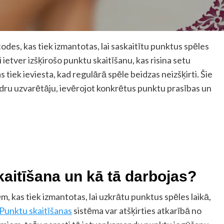
des, kas tiek izmantotas, lai saskaitītu punktus spēles
ietver izšķirošo punktu skaitīšanu, kas risina setu
s tiek ieviesta, kad regulārā spēle beidzas neizšķirti. Šie
idru uzvarētāju, ievērojot konkrētus punktu prasības un
kaitīšana un kā tā darbojas?
, kas tiek izmantotas, lai uzkrātu punktus spēles laikā,
Punktu skaitīšanas
sistēma var atšķirties atkarībā no