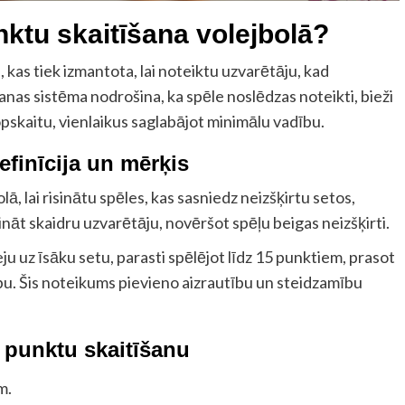
nktu skaitīšana volejbolā?
 kas tiek izmantota, lai noteiktu uzvarētāju, kad
anas sistēma nodrošina, ka spēle noslēdzas noteikti, bieži
kaitu, vienlaikus saglabājot minimālu vadību.
efinīcija un mērķis
lā, lai risinātu spēles, kas sasniedz neizšķirtu setos,
ināt skaidru uzvarētāju, novēršot spēļu beigas neizšķirti.
ju uz īsāku setu, parasti spēlējot līdz 15 punktiem, prasot
bu. Šis noteikums pievieno aizrautību un steidzamību
o punktu skaitīšanu
m.