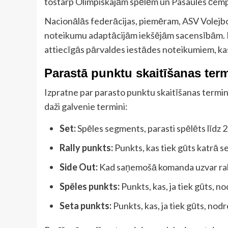
tostarp Olimpiskajām spēlēm un Pasaules čem
Nacionālās federācijas, piemēram, ASV Volejbol
noteikumu adaptācijām iekšējām sacensībām. Ir b
attiecīgās pārvaldes iestādes noteikumiem, kas 
Parastā punktu skaitīšanas term
Izpratne par parasto punktu skaitīšanas termino
daži galvenie termini:
Set:
Spēles segments, parasti spēlēts līdz 2
Rally punkts:
Punkts, kas tiek gūts katrā s
Side Out:
Kad saņemošā komanda uzvar rally
Spēles punkts:
Punkts, kas, ja tiek gūts, 
Seta punkts:
Punkts, kas, ja tiek gūts, nod