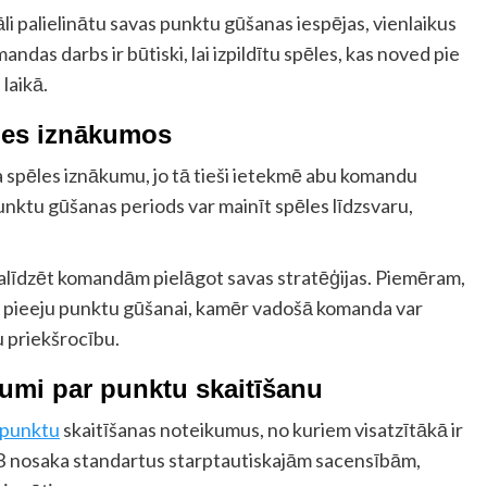
i palielinātu savas punktu gūšanas iespējas, vienlaikus
das darbs ir būtiski, lai izpildītu spēles, kas noved pie
laikā.
les iznākumos
la spēles iznākumu, jo tā tieši ietekmē abu komandu
nktu gūšanas periods var mainīt spēles līdzsvaru,
alīdzēt komandām pielāgot savas stratēģijas. Piemēram,
u pieeju punktu gūšanai, kamēr vadošā komanda var
u priekšrocību.
kumi par punktu skaitīšanu
 punktu
skaitīšanas noteikumus, no kuriem visatzītākā ir
VB nosaka standartus starptautiskajām sacensībām,