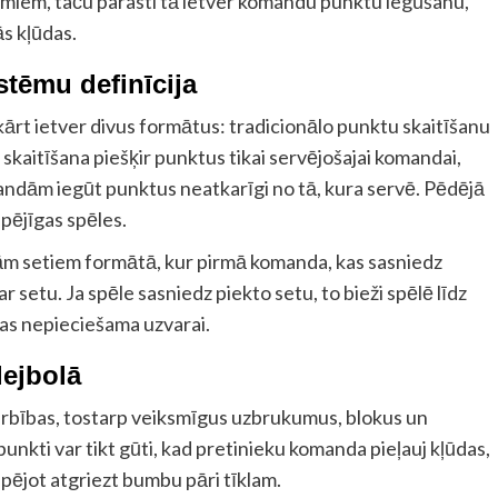
miem, taču parasti tā ietver komandu punktu iegūšanu,
s kļūdas.
stēmu definīcija
ārt ietver divus formātus: tradicionālo punktu skaitīšanu
 skaitīšana piešķir punktus tikai servējošajai komandai,
ndām iegūt punktus neatkarīgi no tā, kura servē. Pēdējā
spējīgas spēles.
cām setiem formātā, kur pirmā komanda, kas sasniedz
r setu. Ja spēle sasniedz piekto setu, to bieži spēlē līdz
kas nepieciešama uzvarai.
lejbolā
darbības, tostarp veiksmīgus uzbrukumus, blokus un
unkti var tikt gūti, kad pretinieku komanda pieļauj kļūdas,
pējot atgriezt bumbu pāri tīklam.