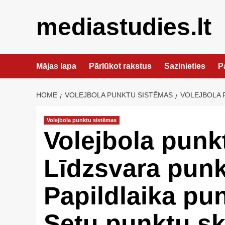
Skip
to
mediastudies.lt
content
Mājas lapa
Pārlūkot rakstus
Sazinieties
P
HOME
VOLEJBOLA PUNKTU SISTĒMAS
VOLEJBOLA P
Volejbola punktu sistēmas
Volejbola punk
Līdzsvara punk
Papildlaika pun
Setu punktu sk