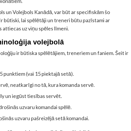
pionātiem.
s un Volejbols Kanādā, var būt ar specifiskām šo
ūtiski, lai spēlētāji un treneri būtu pazīstami ar
attiecas uz viņu spēles līmeni.
inoloģija volejbolā
loģiju ir būtiska spēlētājiem, treneriem un faniem. Šeit ir
5 punktiem (vai 15 piektajā setā).
ervē, neatkarīgi no tā, kura komanda servē.
 un iegūst tiesības servēt.
nodrošinās uzvaru komandai spēlē.
rošinās uzvaru pašreizējā setā komandai.