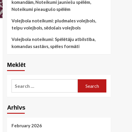
komandām, Noteikumi jauniešu spēlēm,
Noteikumi pieaugušo spēlēm
Volejbola noteikumi: pludmales volejbols,
telpu volejbols, sēdošais volejbols
Volejbola noteikumi: Spēlētāju atbilstība,
komandas sastāvs, spēles formāti
Meklēt
Search
for:
Arhīvs
February 2026