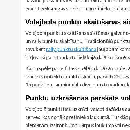
dažādu pārvaldes iestāžu noteiktajiem noteiku
veicot veiksmīgas spēles un pretinieku pieļautā
Volejbola punktu skaitīšanas si
Volejbola punktu skaitīšanas sistēmas galvenok
un rally punktu skaitīšanu. Tradicionālā punktu
savukārt
rally punktu skaitīšana
ļauj abām koma
ir kļuvusi par standartu lielākajā daļā konkurēt
Katra spēle parasti tiek spēlēta labākā no pie
iepriekš noteikto punktu skaitu, parasti 25, uzva
15 punktiem, ar minimālu divu punktu vadību, 
Punktu uzkrāšanas pārskats vo
Volejbolā punkti tiek uzkrāti, veicot dažādas 
serves, kas nonāk pretinieka laukumā. Turklāt p
piemēram, izsitot bumbu ārpus laukuma vai nes