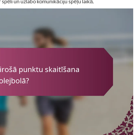
 spēli un uzlabo komunikāciju spēļu laikā.