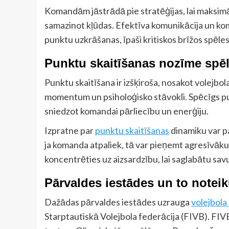
Komandām jāstrādā pie stratēģijas, lai maksimāl
samazinot kļūdas. Efektīva komunikācija un koman
punktu uzkrāšanas, īpaši kritiskos brīžos spēles 
Punktu skaitīšanas nozīme spē
Punktu skaitīšana ir izšķiroša, nosakot volejbo
momentum un psiholoģisko stāvokli. Spēcīgs pu
sniedzot komandai pārliecību un enerģiju.
Izpratne par
punktu skaitīšanas
dinamiku var p
ja komanda atpaliek, tā var pieņemt agresīvāk
koncentrēties uz aizsardzību, lai saglabātu sav
Pārvaldes iestādes un to notei
Dažādas pārvaldes iestādes uzrauga
volejbola
Starptautiskā Volejbola federācija (FIVB). FI